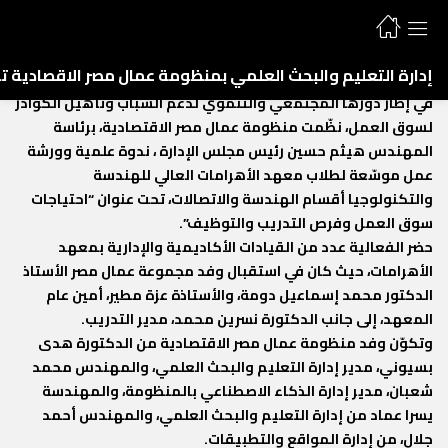
إدارة التعليم والبحث العلمي بمنظومة عمال مصر الاقصادية
إدارة التعليم والبحث العلمي بمنظومة عمال مصر الاقصادية ت
تشارك بندوة بمعهد الاهرامات حول ( احتياجات سوق العمل )
في إطار دورها المجتمعي والتنموي لدعم الشباب وتأهيل الكوادر
لسوق العمل، نظّمت منظومة عمال مصر الاقتصادية، برئاسة
المهندس هيثم حسين رئيس مجلس الإدارة ، ندوة علمية وورشة
عمل موسّعة لطلاب معهد الأهرامات العالي للهندسة
والتكنولوجيا أقسام الهندسة والاتصالات، تحت عنوان “احتياجات
سوق العمل وفرص التدريب والتوظيف”.
حضر الفعالية عدد من القيادات الأكاديمية والإدارية بمعهد
الأهرامات، حيث كان في استقبال وفد مجموعة عمال مصر الأستاذ
الدكتور محمد إسماعيل دومة، والأستاذة عزة مطير، أمين عام
المعهد، إلى جانب الدكتورة نسرين محمد، مدير التدريب.
وتكوّن وفد منظومة عمال مصر الاقتصادية من الدكتورة هدى
بسيوني، مدير إدارة التعليم والبحث العلمي، والمهندس محمد
شعبان، مدير إدارة الذكاء الاصطناعي بالمنظومة، والمهندسة
يسرا عماد من إدارة التعليم والبحث العلمي، والمهندس أحمد
جلال، من إدارة المواقع والتطبيقات.