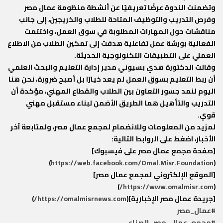
وتضمنت الندوة عرضًا تعريفيًا عن أنشطة منظومة عمال مصر
وفرص التدريب والتوظيف المتاحة للطلاب والخريجين، إلى جانب
مناقشات حول المهارات المطلوبة في سوق العمل، واختتمت
الفعالية بورشة عمل تفاعلية هدفت إلى تمكين الطلاب من الاطلاع
العملي على التطبيقات التكنولوجية الحديثة.
وقالت الدكتورة هدي بسيوني مدير إدارة التعليم والبحث العلمي
أن ربط التعليم بسوق العمل لم يعد خيارًا بل أصبح ضرورة، نحن هنا
اليوم لنمد جسور التعاون بين الطلاب والقطاع المهني، مؤكدة أن
التدريب والتأهيل هما الطريق الأضمن لبناء مستقبل مهني
قوي.
لمزيد من المعلومات وللانضمام لمجمع عمال مصر، ولمتابعة آخر
الأخبار، اضغط على الروابط التالية:
[صفحة مجمع عمال مصر على فيسبوك]
)
https://web.facebook.com/Omal.Misr.Foundation
(
[الموقع الإلكتروني لمجمع عمال مصر]
)
https://www.omalmisr.com/
(
[جريدة عمال مصر الإخبارية](
https://omalmisrnews.com/
)
#عمال_مصر
#مجمع_عمال_مصر_الصناعي