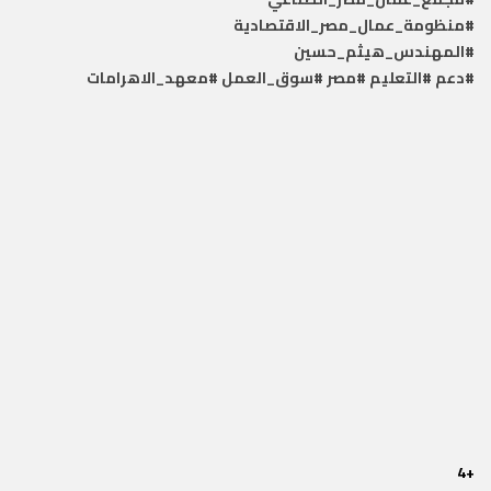
#منظومة_عمال_مصر_الاقتصادية
#المهندس_هيثم_حسين
#دعم
#التعليم
#مصر
#سوق_العمل
#معهد_الاهرامات
+4