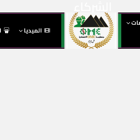
الشركاء
Page
/
Home
مات
الميديا
ا