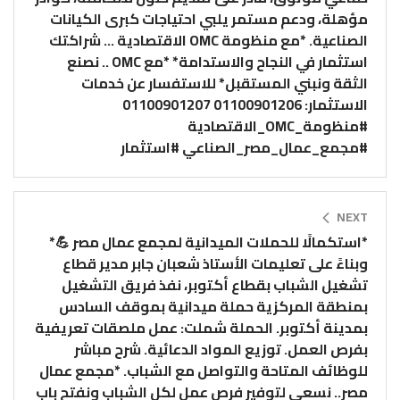
مؤهلة، ودعم مستمر يلبي احتياجات كبرى الكيانات
الصناعية. *مع منظومة OMC الاقتصادية … شراكتك
استثمار في النجاح والاستدامة* *مع OMC .. نصنع
الثقة ونبني المستقبل* للاستفسار عن خدمات
الاستثمار: 01100901206 01100901207
#منظومة_OMC_الاقتصادية
#مجمع_عمال_مصر_الصناعي #استثمار
NEXT
*استكمالًا للحملات الميدانية لمجمع عمال مصر 💪*
وبناءً على تعليمات الأستاذ شعبان جابر مدير قطاع
تشغيل الشباب بقطاع أكتوبر، نفذ فريق التشغيل
بمنطقة المركزية حملة ميدانية بموقف السادس
بمدينة أكتوبر. الحملة شملت: عمل ملصقات تعريفية
بفرص العمل. توزيع المواد الدعائية. شرح مباشر
للوظائف المتاحة والتواصل مع الشباب. *مجمع عمال
مصر.. نسعي لتوفير فرص عمل لكل الشباب ونفتح باب