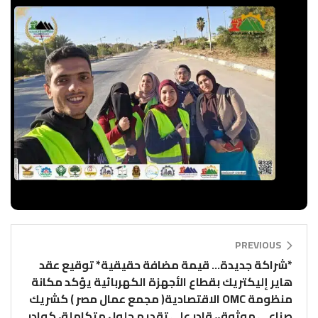
PREVIOUS
*شراكة جديدة… قيمة مضافة حقيقية* توقيع عقد
هاير إليكتريك بقطاع الأجهزة الكهربائية يؤكد مكانة
منظومة OMC الاقتصادية( مجمع عمال مصر ) كشريك
صناعي موثوق، قادر على تقديم حلول متكاملة، كوادر