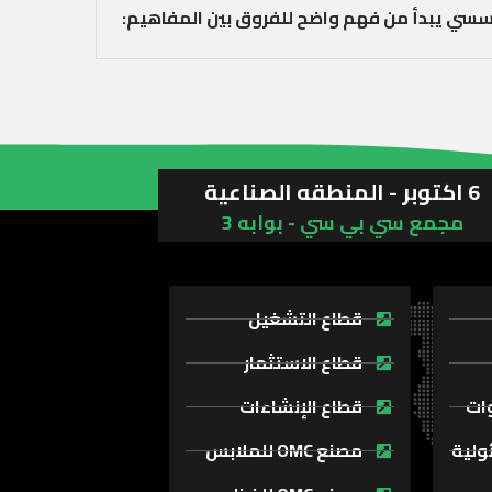
ؤسسي يبدأ من فهم واضح للفروق بين المفاهيم:
6 اكتوبر - المنطقه الصناعية
مجمع سي بي سي - بوابه 3
قطاع التشغيل
قطاع الاستثمار
وات
قطاع الإنشاءات
ولية
مصنع OMC للملابس