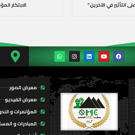
لى التأثير في الآخرين.”
الابتكار الم
معرض الصور
معرض الفيديو
المؤتمرات و الند
المبادرات و المسئ