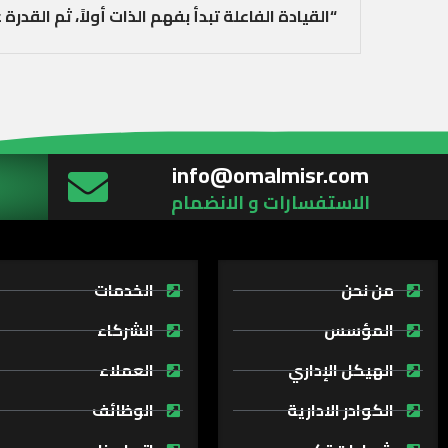
“القيادة الفاعلة تبدأ بفهم الذات أولاً، ثم القدرة ع
info@omalmisr.com
الاستفسارات و الانضمام
من نحن
الخدمات
المؤسس
الشركاء
الهيكل الإداري
العملاء
الكوادر الادارية
الوظائف