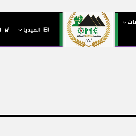
مات
الميديا
ا