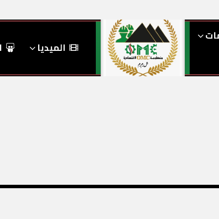
مات
الميديا
ا