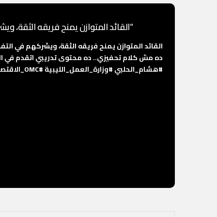
“القائد المتوازن يمنح فريقه الثقة، وي
القائد المتوازن يمنح فريقه الثقة، ويشركهم في التف
ده مش كلام تحفيزي.. ده محتوى تدريبي اتقدم في الأك
#هشام_الحلبي
#وزارة_العمل_الليبية
#OMC_الاقتصادية