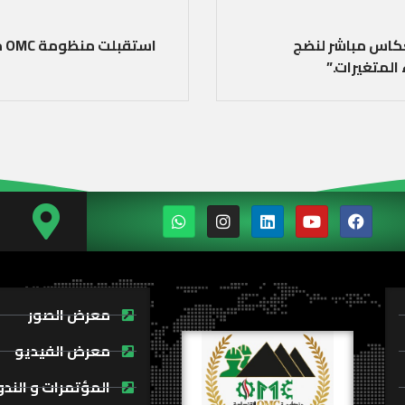
عكاس مباشر لنضج
اس
المتغيرات.”
معرض الصور
معرض الفيديو
المؤتمرات و الند