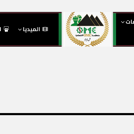
مات
الميديا
ا