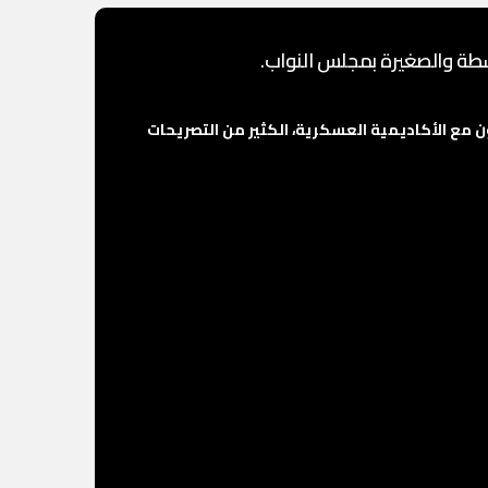
وسطة والصغيرة بمجلس النواب.
نامج التدريبي للكوادر الليبية الذي نظمته منظومة OMC الاقتصادية بالتعاون مع الأكاديمية العسكرية، الكثير من التصريحات