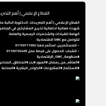
القطاع الإعلامي | أهم التصري
القطاع الإعلامي | أهم التصريحات: الدكتورة النائبة 
الهامة للقيادات والشخصيات الرسمية والعامة.
للتواصل مع OMC الاقتصادية:
– للمستثمرين: استثمر معنا 01159711002
– للشباب: للحصول على فرصة عمل 01103702405
#منظومة_OMC_الإقتصادية
#العاشر_من_رمضان
#العبور
#بدر
#المناطق_الصناعي
#الاستثمار
#المشروعات
#الكوادر_البشرية
#الصناعة