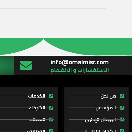
info@omalmisr.com
الاستفسارات و الانضمام
من نحن
الخدمات
المؤسس
الشركاء
الهيكل الإداري
العملاء
الكوادر الادارية
الوظائف