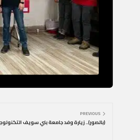
PREVIOUS
(بالصور).. زيارة وفد جامعة بني سويف التكنولو