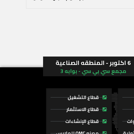
6 اكتوبر - المنطقه الصناعية
مجمع سي بي سي - بوابه 3
قطاع التشغيل
قطاع الاستثمار
وات
قطاع الإنشاءات
ولية
مصنع OMC للملابس