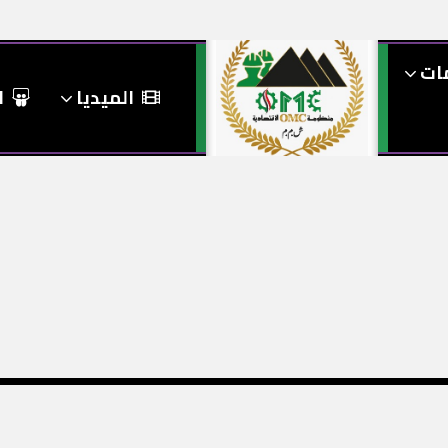
مات
الميديا
ا