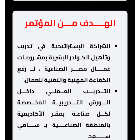
الهــــدف مـــن المؤتمر
الشراكة الإسـتراتيجية في تدريب
وتأهيل الكـوادر البشرية بمشـروعـات
عمــــال مصـــر الصناعية ، لــ رفع
الكفاءة المهنية والتقنية للعمال.
التــدريـــب العــملــي داخـــل
الـــورش التـــدريبيــة المخــصصة
لكــل صناعـة بمقـر الأكاديمية
بالمنطقة الصناعــــية بـ ســــامي
ســــــعد.