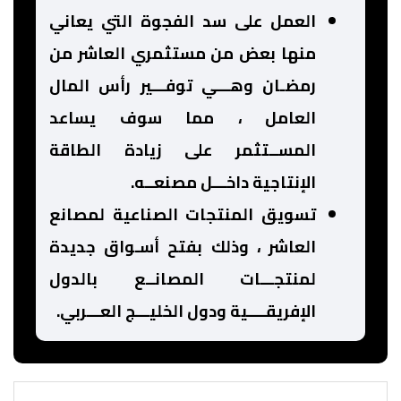
العمل على سد الفجوة التي يعاني
منها بعض من مستثمري العاشر من
رمضـان وهـــي توفـــير رأس المال
العامل ، مما سوف يساعد
المســتثمر على زيادة الطاقة
الإنتاجية داخـــل مصنعــه.
تسويق المنتجات الصناعية لمصانع
العاشر ، وذلك بفتح أسـواق جديدة
لمنتجـــات المصانــع بالدول
الإفريقــــية ودول الخليـــج العـــربي.