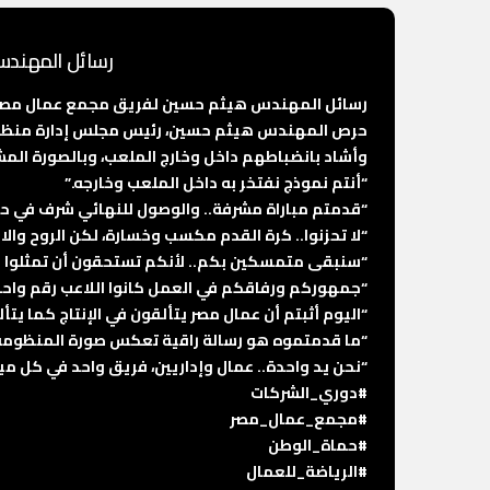
رسائل المهندس
رسائل المهندس هيثم حسين لفريق مجمع عمال مصر بع
حرص المهندس هيثم حسين، رئيس مجلس إدارة منظومة ع
وأشاد بانضباطهم داخل وخارج الملعب، وبالصورة المشرف
“أنتم نموذج نفتخر به داخل الملعب وخارجه.”
“قدمتم مباراة مشرفة.. والوصول للنهائي شرف في حد 
“لا تحزنوا.. كرة القدم مكسب وخسارة، لكن الروح والا
“سنبقى متمسكين بكم.. لأنكم تستحقون أن تمثلوا 
“جمهوركم ورفاقكم في العمل كانوا اللاعب رقم واحد
“اليوم أثبتم أن عمال مصر يتألقون في الإنتاج كما يتأ
“ما قدمتموه هو رسالة راقية تعكس صورة المنظومة و
“نحن يد واحدة.. عمال وإداريين، فريق واحد في كل ميد
#دوري_الشركات
#مجمع_عمال_مصر
#حماة_الوطن
#الرياضة_للعمال