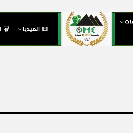
مات
الميديا
ا