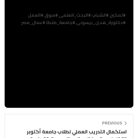
المختلفة، لتنمية المهارات العملية لدى الطلاب
وتأهيلهم لسوق العمل.
#تمكين
#الشباب
#البحث_العلمى
#سوق
#العمل
#دكتورة_هدى_بيسونى
#جامعة_طنطا
#عمال_مصر
PREVIOUS
استكمال التدريب العملي لطلاب جامعة أكتوبر