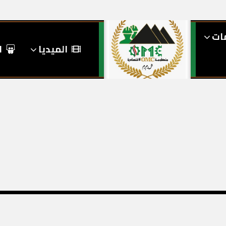
مات
الميديا
ا