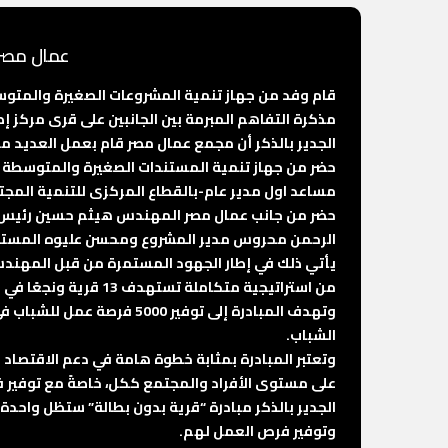
عمال مصر 
قام وفد من جهاز تنمية المشروعات الصغيرة والمتوس
مذكرة التفاهم المبرمة بين الجانبين على قرى مركز 
الجدير بالذكر أن مجمع عمال مصر قام بعمل العديد م
حضر من جهاز تنمية المستندات الصغيرة والمتوسطة ا. 
مساعد اول مدير عام-بالقطاع المركزى للتنمية المجت
حضر من جانب عمال مصر المهندس هيثم حسين رئيس م
الرحمن محروس مدير المشروع ومحسن عليوه المستشا
يأتي ذلك في إطار الجهود المستمرة من قبل المهندس 
من استراتيجية متكاملة تستهدف 13 قرية ونجعًا في مركز ومدينة إطسا بمحافظة الفيوم.
وتهدف المبادرة إلى توفي
الشباب.
وتعتبر المبادرة بمثابة خطوة هامة في دعم الاقتصاد ا
على مستوى الأفراد والمجتمع ككل، خاصةً مع توفير 
الجدير بالذكر مبادرة “قرية بدون بطالة” ستظل واح
وتوفير فرص العمل لهم.