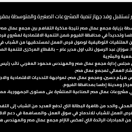
تستقبل وفد جهاز تنمية المشروعات الصغيرة والمتوسطة بمقرها
طة بزيارة مجمع عمال مصر نتيجة مذكرة التفاهم بين مجمع عمال مصر 
إطسا وتحديداً في محافظة الفيوم ضمن التنمية الاقتصادية لمشروع فرص
ن الملتقيات التوظيفية لوصول فرص العمل لمستحقيها من الشباب في ا
سوزان عبد الرسول نائب اول مدير عام – بالقطاع المركزى للتنمية المج
معية والبشرية
جلس إدارة مجمع عمال مصر والمهندس محمود المغربي نائب رئيس مجل
ر العمالي لمجمع عمال مصر.
هيثم حسين، ومجمع عمال مصر، لمواجهة التحديات الاقتصادية والاجتم
ر 5000 فرصة عمل للشباب في مشروعات عمال مصر الصناعية المنتشرة على مستوى الج
لمحلي والحد من ظاهرة البطالة التي تدفع العديد من الشباب إلى التفكير
فرص العمل للشباب للاندماج في سوق العمل ،والمساهمة في دعم الاق
دة من المبادرات الرائدة التي تعكس التزام مجمع عمال مصر والمهندس