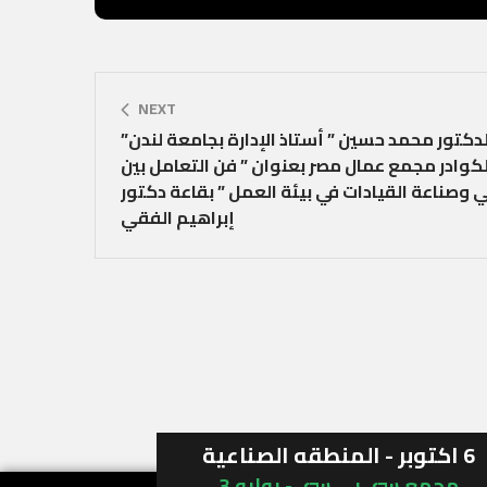
NEXT
كتور محمد حسين ” أستاذ الإدارة بجامعة لندن”
وادر مجمع عمال مصر بعنوان ” فن التعامل بين
ي وصناعة القيادات في بيئة العمل ” بقاعة دكتور
إبراهيم الفقي
6 اكتوبر - المنطقه الصناعية
مجمع سي بي سي - بوابه 3