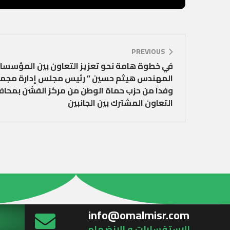
PREVIOUS
في خطوة هامة نحو تعزيز التعاون بين المؤسسات 
المهندس هيثم حسين ” رئيس مجلس إدارة مجمع
وفداً من حزب حماة الوطن من مركز الفشن بمح
التعاون المشترك بين الجانبين
info@omalmisr.com
الاستفسارات و الانضمام