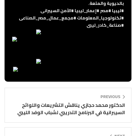
بالحيوية والمتعة.
#ليبيا
#مصر
#إعمار_ليبيا
#الأمن
السيبرانى
#تكنولوجيا_المعلومات
#مجمع_عمال_مصر_الصناعى
#صناعة_كادر_ليبى
PREVIOUS
الدكتور محمد حجازي يناقش التشريعات واللوائح
السيبرانية في البرنامج التدريبي لشباب الوفد الليبي
NEXT