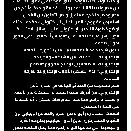
ورحب اللواء راغب بالوفد الليبي مؤكدًا على عمق العلاقات
بين مصر وليبيا قائلاً: “مصر وليبيا قطعة واحدة، وأنتم من
مصر ومصر منكم”، مما عزز أواصر التعاون بين البلدين.
استعرض مفهوم “الأمن الذاتي الإلكتروني”، مقدماً أمثلة
توضح خطورة التأمين الإلكتروني مثل الرسائل الاحتيالية
التي تُرسل عبر تطبيقات مثل “الواتس أب” التي تدعي الفوز
بجوائز ضخمة.
تناول شرحًا مفصلاً لمفاهيم تأمين الأجهزة، الثقافة
الإلكترونية الشخصية، أمن الشبكات، والجريمة
الإلكترونية، بالإضافة إلى توضيح مفهوم “الطعم
الإلكتروني” الذي يستغل الثغرات الإلكترونية لسرقة
البيانات.
قدم مجموعة من النصائح الهامة في مجال الأمن
الإلكتروني، من أبرزها تجنب استخدام الشبكات غير الآمنة،
واستخدام برامج مكافحة الفيروسات بشكل دائم للحفاظ
على الأمان الشخصي.
اتسمت المحاضرة بأجواء من المرح والتفاعل الإيجابي بين
الشباب المشاركين، الذين أبدوا إعجابهم بطريقة الشرح
والتبسيط التي قدمها اللواء راغب، مما جعل الجلسة تتميز