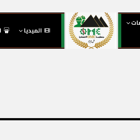
مات
الميديا
ا