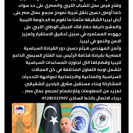
وفتح فرص عمل للشباب الليبي والمصري على حد سواء.
كما أوصى حسين بنقل تجربة نموذج مجمع عمال مصر على
أرض ليبيا الشقيقة مثمنا ما تقوم به الحكومة الليبية
والمشير خليفة حفتر قائد الجيش الوطني الليبي على
جهوده المستمره في سبيل تحقيق الاستقرار وتعزيز
الامن والنمو في ليبيا.
وثمن المهندس هيثم حسين دور القيادة السياسية
المصرية بقيادة فخامة الرئيس عبد الفتاح السيسي الداعم
لليبيا وقضاياها التى تجاوزت المساعدات السياسية
لتشمل اوجه التعاون المختلفة في كل المجالات
السياسية والصناعية والاجتماعية لمواجهة التحديات
المشتركة وبناء مستقبل مشرق للبلدين الشقيقين.
لمزيد من المعلومات وللإنضمام لمجمع عمال مصر ..
برجاء الاتصال بالخط الساخن 01282222507