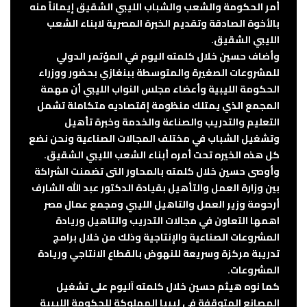
أمر الحكومة والشعب والشباب الليبي الشقيق إيماناً منه
بالأخوة الصادقة وتقديم الخبرة المصرية لابناء الشعب
الليبي الشقيق.
وأضاف حسين خلال كلمته اليوم في المؤتمر الدولي
للمشروعات الصغيرة والمتوسطة ببنغازي بحضور ووزراء
الحكومة الليبية وأعضاء مجلس النواب الليبي أن مهمة
المجمع الذي يمتلك منظومة إقتصاديه متكاملة تشمل
التعليم والتدريب والصناعة والخدمة وخبرة تأهيل
وتشغيل الشباب في مختلف المجالات الصناعية ونحن نضع
كل هذه الخيره تحت أمره أبناء الشعب الليبي الشقيق.
وأوصى حسين خلال كلمته بالمحاور التى تضمنت الشراكة
بين وزارة العمل والتأهيل بقيادة الدكتور عبد الله الشارف
أرحومة وزير العمل والتاهيل الليبي ومجمع عمال مصر
اهمها التعاون في مجالات التدريب والتاهيل وريادة
المشروعات الصناعية والإنتاجية وذلك من خلال برامج
تدريبة مركزة وسريعة للنهوض بالقطاع الانتاجي وريادة
المشروعات.
كما نوه هيثم حسين خلال كلمته آليوم على تشغيل
المصانع المتوقفة في ليبيا المملوكة للحكومة الليبية