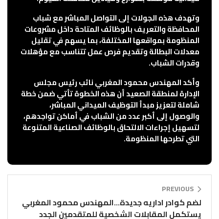
وتهدف هذه الجولات إلى التواصل المباشر مع شباب
المحافظة والتعريف بالوظائف المتاحة داخل مشروعات
المنظومة بمواقعها المختلفة، بما يسهم في تقليل
معدلات البطالة وتقديم فرص عمل تتناسب مع مؤهلات
وقدرات الشباب.
وأكد المهندس محمود المغربي نائب رئيس مجلس
الإدارة لمنطقة الصعيد أن هذه الخطوة تأتي ضمن خطة
شاملة لتعزيز مبدأ التوظيف الميداني المباشر،
والوصول إلى أكبر عدد من الشباب في أماكن تواجدهم،
لتسهيل إجراءات الالتحاق بالوظائف الصناعية المتنوعة
التي تطرحها المنظومة.
PREVIOUS
لضم كوادر اداريه جديدة…المهندس محمود المغربي
يستكمل المقابلات الشخصية للمتقدمين الجدد