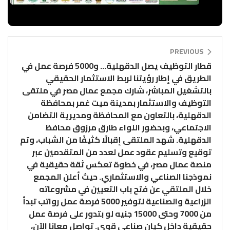
PREVIOUS
قطار التوظيف يصل الدقهلية… و5000 فرصة عمل في
الطريق في إطار رؤيتنا لربط الاستثمار الحقيقي
بالتشغيل المباشر، شارك مجمع عمال مصر في ملتقى
التوظيف والاستثمار بمدينة ميت غمر بمحافظة
الدقهلية، بالتعاون مع المحافظة ومديرية التضامن
الاجتماعي، وبحضور اللواء طارق مرزوق محافظ
الدقهلية. شهد الملتقى إقبالًا كثيفًا من الشباب، وتم
توقيع وتسليم عقود عمل لعدد من المتقدمين عبر
منصة عمال مصر، في خطوة تعكس ثقة حقيقية في
نموذجنا الصناعي والاستثماري. حيث أعلن المجمع
خلال الملتقي عن فتح باب التعيين في مشروعاته
الزراعية والصناعية لتوفير 5000 فرصة عمل رواتب تبدأ
من 7000 وحتى 15000 جنيه لو بتدور على فرصة عمل
حقيقية داخل كيان صناعي قوي. تواصل معانا الآن،