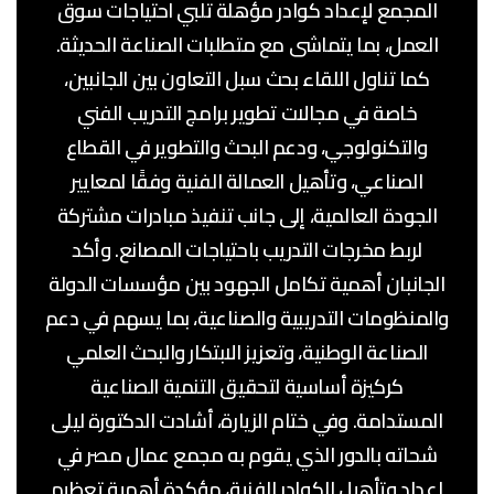
المجمع لإعداد كوادر مؤهلة تلبي احتياجات سوق
العمل، بما يتماشى مع متطلبات الصناعة الحديثة.
كما تناول اللقاء بحث سبل التعاون بين الجانبين،
خاصة في مجالات تطوير برامج التدريب الفني
والتكنولوجي، ودعم البحث والتطوير في القطاع
الصناعي، وتأهيل العمالة الفنية وفقًا لمعايير
الجودة العالمية، إلى جانب تنفيذ مبادرات مشتركة
لربط مخرجات التدريب باحتياجات المصانع. وأكد
الجانبان أهمية تكامل الجهود بين مؤسسات الدولة
والمنظومات التدريبية والصناعية، بما يسهم في دعم
الصناعة الوطنية، وتعزيز الابتكار والبحث العلمي
كركيزة أساسية لتحقيق التنمية الصناعية
المستدامة. وفي ختام الزيارة، أشادت الدكتورة ليلى
شحاته بالدور الذي يقوم به مجمع عمال مصر في
إعداد وتأهيل الكوادر الفنية، مؤكدة أهمية تعظيم