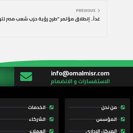
PREVIOUS
غداً.. إنطلاق مؤتمر “طرح رؤية حزب شعب مصر لت
info@omalmisr.com
الاستفسارات و الانضمام
من نحن
الخدمات
المؤسس
الشركاء
الهيكل الإداري
العملاء