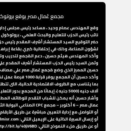
مجمع عُمال مصر يوقع بروتوك
وقع المهندس عصام وحيد ، مساعد رئيس مجلس إدارة م
نائب رئيس الحزب للتعليم والبحث العلمي ، بروتوكو
حضر التوقيع السيد المستشار أشرف المقدم رئيس 
لشؤون الصناعة، وذلك في إحتفالية كبري بقاعة إبراه
وأكد المهندس هيثم حسين ، دعم المُجمع لتدريب وتأ
وثمن السيد رئيس الحزب المستشار أشرف المقدم علي د
حسين المميز الذي وضع مُجمع عُمال مصر علي مصاف ال
بما يتناسب مع الظروف الاقتصادية الحالية، التى تتط
آلاف جنيه (5000 جنيه )، إيمانًا من المجمع بدور التعليم الفني وقيمته في السوق الصناعي.
وأشار حسين أنه يمكن للشباب التقدم للوظائف المطروح
عمال مصر – 6 أكتوبر – مجمع CPC الصناعي البوابة الثالثة.
أو التواصل مع إدارة التعيين مباشرة عن طريق الأرقام التالية: 01103702405 – 61
أو إرسال السيرة الذاتية على الإيميل التالي: trc@omalmisr.com
أو عن طريق ملء النموذج التالي:
tp://bit.ly/40jV6BD