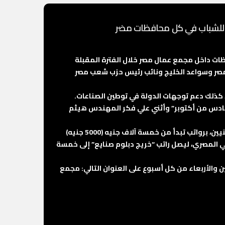
 للشباب في كل محافظات مضر
ات داخل مجمع عمال مصر خلال الفترة المقبلة
ر وسواعد الخليج ونائب رئيس حزب شعب مصر
كذلك دعم توجهات الدولة في توطين الصناعات.
لسادس من أكتوبر” وأثني علي فكر المهندس هيثم
وأكد حسين أن المجمع يوفر قرابة 1000 فرصة عمل لشباب مصر ما بين المؤهلات العليا والمتوسطة والفنيين ومساعدين الفنيين، برواتب تبدأ من خمسة آلاف جنيه (5000 جنيه)
عي المصري، ليصل راتب “خريج دبلوم صنايع” إلى خمسة
 والأربعاء من كل أسبوع على العنوان التالي: مجمع