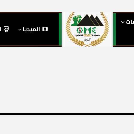
مات
الميديا
ا