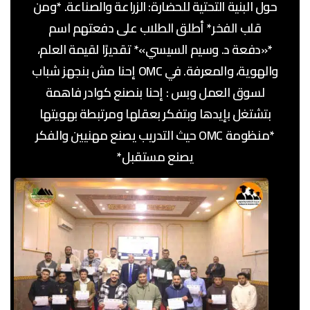
حول البنية التحتية للحضارة: الزراعة والصناعة. *ومن
قلب الفخر* أطلق الطلاب على دفعتهم اسم
*«دفعة د. وسيم السيسي»* تقديرًا لقيمة العلم،
والهوية، والمعرفة. في OMC إحنا مش بنجهز شباب
لسوق العمل وبس : إحنا بنصنع كوادر فاهمة
بتشتغل بإيدها وبتفكر بعقلها ومرتبطة بهويتها
*منظومة OMC حيث التدريب يصنع مهنيين والفكر
يصنع مستقبل*