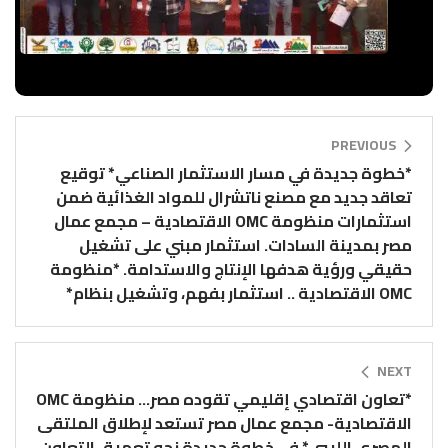
PREVIOUS
*خطوة جديدة في مسار الاستثمار الصناعي* توقيع
تعاقد جديد مع مصنع ناتشرال للمواد الغذائية ضمن
استثمارات منظومة OMC الاقتصادية – مجمع عمال
مصر بمدينة السادات. استثمار مبني على تشغيل
حقيقي ورؤية هدفها الإنتاج والاستدامة. *منظومة
OMC الاقتصادية .. استثمار بفهم، وتشغيل بنظام*
NEXT
*تعاون اقتصادي إقليمي تقوده مصر… منظومة OMC
الاقتصادية- مجمع عمال مصر تستعد لإطلاق الملتقى
المصري الليبي* في خطوة جديدة نحو تعميق التعاون