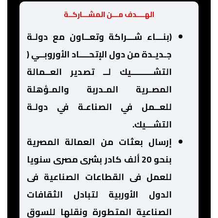
الهــــدف مـــن المشـــاركــة
(بنـــاء شـــراكة وتعــاون مع دولـة
جـديـدة من دول الإتحــــاد الأوروبــي (
التشـــــــــيك لــ تصدير العــمالة
المصـرية المـدربة والمـؤهلة
للعــمل في الصناعـة في دولـة
التشـــيك.
إرسال بعثات من العمالة المصرية
بنحو 20 ألف كادر بشرى مصرى سنويا
للعمل فى القطاعات الصناعية فى
الدول الأوربية لتبادل الثقافات
الصناعية المتطورة ونقلها للسوق