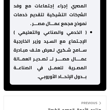
المصري إجراء إجتماعات مع وفد
الشركات التشيكية لتقديم خدمات
نموذج مجمع عمـــال مصـــر .
( الخدمي والصناعي والتعليمي )
الإجـتماع مع السـيد وزير الخارجية
ســامح شـكري لـعرض ملـف مبـادرة
عمــــال مصــــر لــ تصـديـر العمــالة
المصـرية للعمــل في الصناعــة
بــدول الإتحــاد الأوروبـي.
PREVIOUS
منتدى الأعمال المصري الكرواتي