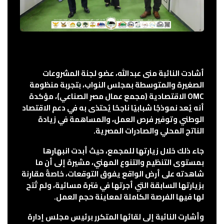
أشادت النائبة منى عبدالله، عضو لجنة المشروعات
الصغيرة والمتوسطة بمجلس النواب، بتجربة منظومة
OMC الاقتصادية (مجمع عمال مصر الصناعي)، مؤكدة
أنه يُعد نموذجًا شبابيًا ناجحًا يُحتذى به في دعم الاقتصاد
الوطني وتوفير فرص العمل، والمساهمة في زيادة
الناتج المحلي والصادرات المصرية.
جاء ذلك خلال زيارتها للمجمع، حيث أبدت انبهارها
بمستوى التنظيم والتنوع المهني، مشيرة إلى أن ما
شاهدته على أرض الواقع يفوق التوقعات، خاصةً مقارنة
بزيارتها السابقة التي أجرتها في فترة مسائية، ولم تُتح
لها فيها الفرصة الكاملة لمعاينة حجم العمل.
وأشارت النائبة إلى لقائها المتكرر برئيس مجلس إدارة