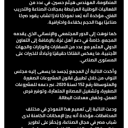
المنظومة، المهندس هيثم حسين، في عدد من
الفعاليات الوطنية المرتبطة بمجالات الصناعة والتدريب
الفني، مؤكدة أنه يُعد نموذجًا نادرًا لشاب يقود صرحًا
صناعيًا بهذا الحجم بكفاءة واحترافية.
كما نوهت إلى الدور المجتمعي والإنساني الذي يقدمه
المجمع، خاصةً في دعم أهل غزة، بالإضافة إلى التعاون
الدولي المثمر مع عدد من السفارات والوزارات والجهات
الأجنبية، ما يعكس انفتاحًا حقيقيًا وتبادلًا للخبرات على
المستوى الصناعي.
وأكدت النائبة أن المجمع يُجسد ما يسعى إليه مجلس
النواب من خلال تطبيق قانون المشروعات الصغيرة
والمتوسطة رقم 152 لسنة 2020، عبر دعمه للمشروعات
الصغيرة، وتشغيل المصانع المتعثرة، وتوفير فرص
العمل، وخفض معدلات البطالة.
ودعت النائبة إلى تعميم هذا النموذج في مختلف
المحافظات، مؤكدة أنه يبرز الإمكانات الكامنة لدى
شباب مصر في مجال الصناعة، ويُحفّز على تطوير