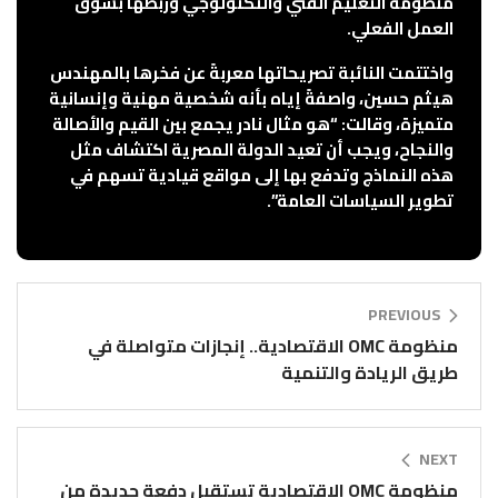
منظومة التعليم الفني والتكنولوجي وربطها بسوق
العمل الفعلي.
واختتمت النائبة تصريحاتها معربةً عن فخرها بالمهندس
هيثم حسين، واصفةً إياه بأنه شخصية مهنية وإنسانية
متميزة، وقالت: “هو مثال نادر يجمع بين القيم والأصالة
والنجاح، ويجب أن تعيد الدولة المصرية اكتشاف مثل
هذه النماذج وتدفع بها إلى مواقع قيادية تسهم في
تطوير السياسات العامة”.
PREVIOUS
منظومة OMC الاقتصادية.. إنجازات متواصلة في
طريق الريادة والتنمية
NEXT
منظومة OMC الاقتصادية تستقبل دفعة جديدة من