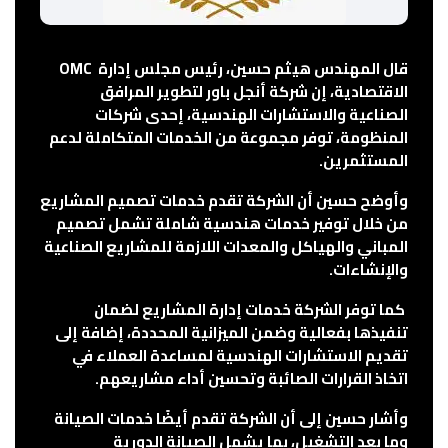
قال المهندس هيثم حسين، رئيس مجلس إدارة
OMC
الاقتصادية
، إن شركة
أنجل باور
لتطوير المرافق
الصناعية والاستشارات الهندسية، إحدى شركات
المنظومة، توفر مجموعة من الخدمات المتكاملة لدعم
المستثمرين.
وأوضح حسين أن الشركة تقدم
خدمات تصميم المشاريع
من خلال توفير خدمات هندسية شاملة تشمل تصميم
المباني والهياكل والمعدات اللازمة للمشاريع الصناعية
والإنشاءات.
كما توفر الشركة
خدمات إدارة المشاريع
لضمان
تنفيذها بفعالية وضمن الميزانية المحددة، إضافة إلى
تقديم
الاستشارات الهندسية
لمساعدة العملاء في
اتخاذ القرارات الصائبة وتحسين أداء مشاريعهم.
وأشار حسين إلى أن الشركة تقدم أيضًا
خدمات الصيانة
وما بعد التشغيل
، بما يشمل الصيانة الدورية