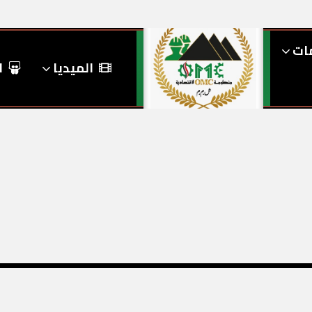
مات
الميديا
ا