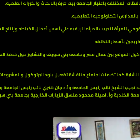
ظات المختلفه باعتبار الجامعه بيت خبرة بالابحاث والخبرات العلميه.
 بالمدارس التكنولوجيه التعليميه.
مي للمرأة لتدريب المرأه الريفيه علي أسس أعمال الخياطه وإنتاج ال
ريجين بأسعار التكلفه
كول الموقع بين عمال مصر وجامعة بني سويف والتشاور حول خطط العمل
لشابة كما تضمنت اجتماع مناقشة تفعيل بنود البرتوكول والمشروعات ا
د نجيب الشيخ نائب رئيس الجامعة وأ.د جان هنري نائب رئيس الجامعة وأ
امعة الكندية وأ. اصيلة محمود منسق الزيارات الخارجية بجامعة بني سو