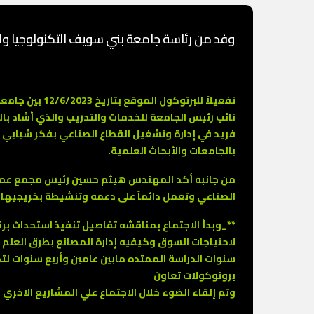
وفد من رئاسة جامعة بني سويف التكنولوجيا والكل
تفعيلاً للبر
نائب رئيس الجامعة للخدمات والتدريب والذي أشاد بال
فريد في إدارة وتشغيل القطاع الصناعي بفكر شبابي 
بالجامعات والأبحاث العلمية.
من جانبه أكد المهندس هيثم حسين رئيس مجمع عمال م
الصناعي وتعمل دائماً على دعمه وتنشيطة بخريجيها
**_وبدأ الاجتماع بمناقشه تفاصيل تنفيذ استحداث بر
لاحتياجات السوق وكيفيه إدارة المصانع بطرق العلم ا
سنوات الدراسة الممتده مابين عامين وأربع سنوات لت
بروتوكولات تعاون
وتم إلقاء الضوء خلال الاجتماع علي المشاريع الاخري 