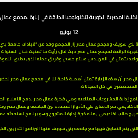
ية المصرية الكورية لتكنولوجيا الطاقة في زيارة لمجمع عمال مص
12 يونيو
توكول الموقع بتاريخ 12/6/2023 بين جامعة بني سويف ومجمع عمال مصر زار المجمع وفد من *ق
تجربة الرائدة لمجمع عمال مصر حيث قال: رأيت ما تمنيت خلال السنوات
واعد يتمثل في المهندس هيثم حسين وفريق عمله الذي يطبق النموذج ا
صر أن هذه الزيارة تمثل أهمية خاصة لنا في مجمع عمال مصر لحضور هذ
 المتخصصين في كل المجالات.
نامج إدارة المشروعات الصناعيه وهي فكرة عمال مصر لدمج التعليم ال
لاكاديمي مع الاتفاق علي الأدوار المحدده بين الجامعه وعمال مصر وكذ
خريج طالب اكاديمي يملك خبرة إدارة المشروع وهو برنامج تستحدثه عما
التي يتم التعاون فيها مع جامعه بني سويف منها البرنامج التدريبي الذ