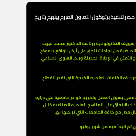
ر لتنفيذ برتوكول التعاون المبرم بينهم بتاريخ
يادات جامعة بني سويف التكنولوجية برئاسة الدكتور محمد نجيب
 الماضية من نجاحات تتحق على أرض الواقع بنموذج
لأمثل في الإدارة الحديثة وربط السوق الصناعي
ه القامات العلمية الكبيرة التى تقدر القطاع
جامعي بسوق العمل وتخريج كوادر جامعية علي درايه
لك الاتفاق علي المناهج العلميه الصناعيه خلال
ل مصر مع كافه الجامعات التي تربطها بها
ي تم البدأ فيه من شهر يوليو.