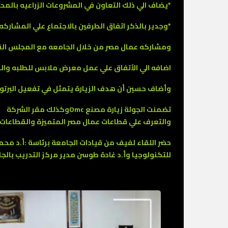
*يضاف الي ذلك التعاون في المشروعات الزراعيه بالمحاف
*وجدير بالذكر اتفاق الطرفين بالاجتماع علي المشاركه
ومشاركه عمال مصر من خلال الجامعه مع المجلس القو
اضافه الي الأتفاق علي عمل معرض ملابس للطلبه والخ
وأضاف حسين أن هدف الزيارة يتمثل في تفعيل البرتو
تضمنت الجولة زيارة مصنع Omcوكذلك مقر الشركة
والتعرف علي قطاعات عمال مصر المتميزة والقطاعات ا
حضر اللقاء لفيف من قيادات الجامعة برئاسة :أ.د محم
للتكنولوجيا وأ.د غادة طوسن مدير مركز التدريب بالج