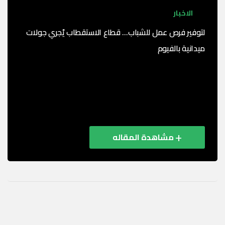
الاخبار
لتوفير فرص عمل للشباب… قطاع الاستقطاب يٌجري جولات
ميدانية بالفيوم
طبقًا لتوجيهات رئيس مجلس إدارة منظومه OMC
الاقتصادية ( مجمع عمال مصر الصناعي) المهندس هيثم
حسين، بشأن دعم الشباب وتوفير فرص عمل حقيقية، بدأ
...
مشاهدة المقاله