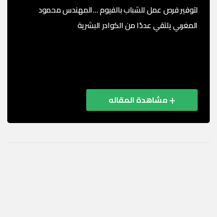
لتوفير فرص عمل للشباب بالفيوم …المهندس محمود
المغربي يلتقي عددًا من الكوادر البشرية
في إطار خطة منظومة OMC الاقتصادية ( مجمع عمال مصر
الصناعي) لضم كفاءات جديدة وتوفير فرص عمل للشباب،
عقد المهندس محمود المغربي، نائب رئيس ...
مشاهدة المقاله