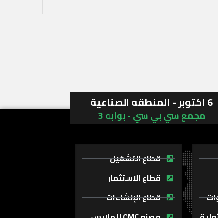
6 اكتوبر - المنطقه الصناعية
مجمع سي بي سي - بوابه 3
قطاع التشغيل
قطاع الاستثمار
وات
قطاع الإنشاءات
ولية
مصنع OMC للملابس