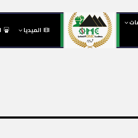
مات
الميديا
ا