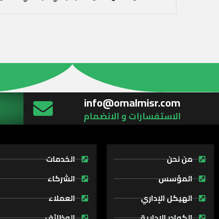
info@omalmisr.com
الاستفسارات و الانضمام
من نحن
الخدمات
المؤسس
الشركاء
الهيكل الإداري
العملاء
الكوادر الادارية
الوظائف