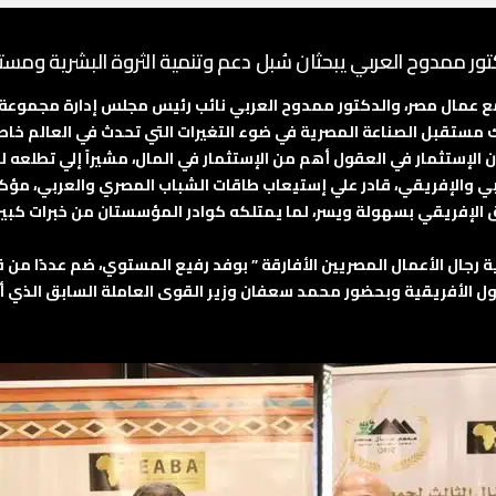
ر ممدوح العربي يبحثان سُبل دعم وتنمية الثروة البشرية ومستق
ل مصر، والدكتور ممدوح العربي نائب رئيس مجلس إدارة مجموعة العرب
 مستقبل الصناعة المصرية في ضوء التغيرات التي تحدث في العالم خاص
الإستثمار في العقول أهم من الإستثمار في المال، مشيراً إلي تطلعه ل
والإفريقي، قادر علي إستيعاب طاقات الشباب المصري والعربي، مؤكداً
ق الإفريقي بسهولة ويسر، لما يمتلكه كوادر المؤسستان من خبرات ك
ل الأعمال المصريين الأفارقة ” بوفد رفيع المستوي، ضم عددًا من قيا
لأفريقية وبحضور محمد سعفان وزير القوى العاملة السابق الذي أش