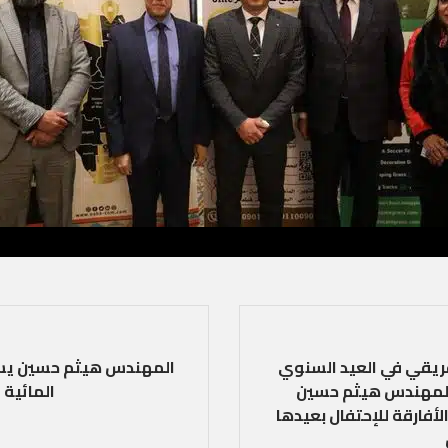
يقي في العيد السنوي
المهندس هيثم حسين يست
. المهندس هيثم حسين
المائية
أفارقة للإحتفال بعيدها