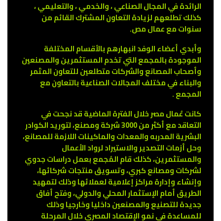
الرائدة في المجال الصناعي ، والخدمي ، والتعليمي ،
كذلك تطلعهم لزيادة التعاون المشترك القائم من
سنوات مع عمال مص.
وأبدي أعضاء الوفد انبهارهم بالأقسام المختلفة
الموجودة بالمجمع التي تخدم المستثمرين والمصنعين
وأصحاب المصانع والشركات متطلعين للتعاون المثمر
والبناء في مختلف المجالات الصناعية بالتعاون مع
المجمع .
كانت عُمال مصر خلال الفترة الماضية قد نجحت في
التعاقد مع أكثر من 3000 شركة ومصنع، لتوريد الكوادر
البشرية المدربه والمعدات والماكينات اللازمة للمصانع،
وحل أزمات التصدير والاستيراد لرواد الأعمال
والمستثمرين، كذلك قام المُجمع بعمل دراسات جدوي
لشركات ومصانع كبري، وتسويق منتجات شركائها،
وإنشاء وإدارة مراكز إعلامية لعملائها وذلك لتمهيد
الطريق أمام الإستثمار المحلي والدولي، وفتح أفاق
جديدة للتصنيع والمصنعين داخليا وخارجيا وذلك
للمساعدة في نمو الإقتصاد المصري خلال المرحلة