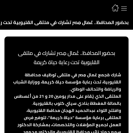
بحضور المحافظ.. عُمال مِصر تشارك في ملتقى القليوبية تحت ر
بحضور المحافظ.. عُمال مِصر تشارك في ملتقى
القليوبية تحت رعاية حياة كريمة
شارك مُجمع عُمال مِصر في ملتقى توظيف محافظة
القليوبية، تحت رعاية مؤسسة حياة كريمة، ووزارة الشباب
والرياضة والتحالف الوطني.
الملتقى الذي يُقام على مدار يومين 20 و 21 من أغسطس
بالصالة المغطاة بنادي سيتي كلوب بالقليوبية.
وافتتح اللواء عبدالحميد الهجان محافظ القليوبية،
الملتقى برعاية مؤسسة “حياة كريمة”، لتوفير فرص
العمل لجميع المؤهلات والتخصصات، بمشاركة الدكتور
سمير حماد نائب محافظ القليوبية، والدكتور محمود