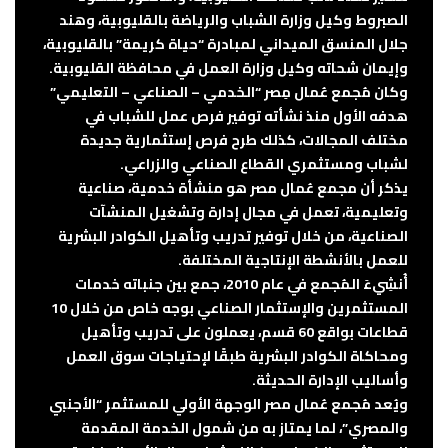
الصبروط وكيل وزارة الشباب والرياضة بالقليوبية، وهند
جلال المنسق الميداني لمبادرة “حياة كريمة” بالقليوبية،
وإيمان شحاته وكيل وزارة العمل في محافظة القليوبية.
وكان مُجمع عُمال مِصر “الخدمي – الصناعي – التعليمي”
هدفه الأول منذ نشأته توفير فرص عمل للشباب في
مختلف المجالات، كذلك طرح فرص إستثمارية جديدة
لشباب ومستثمري القطاع الصناعي والزراعي.
يذكر أن مجمع عُمال مصر هو منشأة خدمية، صناعية
وتعليمية، تعمل في مجال إدارة وتشغيل المنشآت
الصناعية، من خلال توفير تدريب وتأهيل الكوادر البشرية
للعمل بالأنشطة الإنتاجية المختلفة.
أُنشِيءَ المُجمع في عام 2010، جمع بين جنباته خدمات
المستثمرين والإستثمار الصناعي بوجه خاص من خلال 10
قطاعات بواقع 60 قسم، يعملون على تدريب وتأهيل
ومحاكاة الكوادر البشرية طبقًا لإحتياجات سوق العمل
وأساليب الإدارة الحديثة.
ويُعد مُجمع عُمال مصر الوجهة الأولي للمستثمر “الأجنبي
والمصري”، لما يمتاز به من شمول الخدمة المقدمة