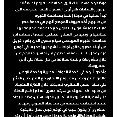
ووضعهم وسط أبناء قرى محافظة الفيوم لذا هؤلاء
الرموز والقيادات هم أولى السفراء للجنة التطوعية التى
تبدأ عملها في مركز إطسا بمحافظة الفيوم.
من جانبهم أكد ضيوف المجمع أنهم في خدمة مصر
وابناءها ويتشرفون بالتعاون مع منظومة محترمة لها
مكانتها ورؤيتها في القطاع الصناعي المصري بقيادة ابن
محافظة الفيوم المهندس هيثم حسين الذي يقود فريق
من أبناء مصر ويحقق نجاحات نشهد بها جميعا في توفير
فرص عمل للشباب ومساعدتهم في تحسين حياتهم من
خلال مشروعات وطنية عملاقة في كل مكان على أرض
المحروسة.
وأكدوا أنهم في خدمة الدولة المصرية وخدمة الوطن
والمواطنين وعمال مصر وتم الاتفاق مع المهندس هيثم
علي خطة العمل المطلوب تنفيذها خلال الفترة المقبلة.
من جانبه أكد المهندس هيثم حسين أنه تم إطلاع اللجنة
على أهمية المشروع القائم بين المؤسستين، وذلك لإيجاد
تنمية اقتصادية حقيقية في محافظة الفيوم، ويهدف
المشروع أن يكون سبب في توفير فرص عمل حقيقية
لشباب المحافظة، وتحديدًا مركز إطسا، وعلى أمل أن يتم