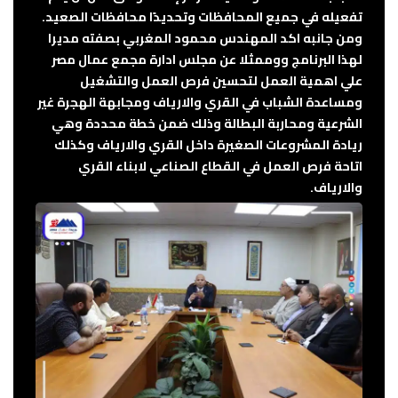
تفعيله في جميع المحافظات وتحديدًا محافظات الصعيد.
ومن جانبه اكد المهندس محمود المغربي بصفته مديرا
لهذا البرنامج ووممثلا عن مجلس ادارة مجمع عمال مصر
علي اهمية العمل لتحسين فرص العمل والتشغيل
ومساعدة الشباب في القري والارياف ومجابهة الهجرة غير
الشرعية ومحاربة البطالة وذلك ضمن خطة محددة وهي
ريادة المشروعات الصغيرة داخل القري والارياف وكذلك
اتاحة فرص العمل في القطاع الصناعي لابناء القري
والارياف.